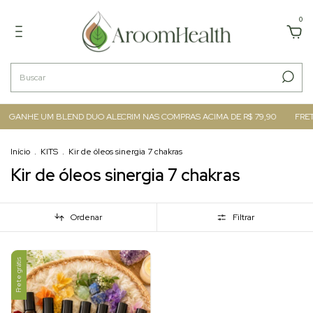
0
GANHE UM BLEND DUO ALECRIM NAS COMPRAS ACIMA DE R$ 79,90
FRETE
Início
.
KITS
.
Kir de óleos sinergia 7 chakras
Kir de óleos sinergia 7 chakras
Ordenar
Filtrar
Frete grátis