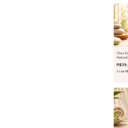
Óleo Es
Natura
Cassia 
R$39
3
x
de
R