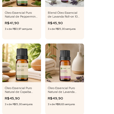
Óleo Essencial Puro
Blend Óleo Essencial
Natural de Peppermint
de Lavanda Roll-on 10
10 ml
ml Fórmula Exclusiva
R$41,90
R$45,90
3
x
de
R$13,97
sem juros
3
x
de
R$15,30
sem juros
Óleo Essencial Puro
Óleo Essencial Puro
Natural de Copaíba
Natural de Lavanda
Destilada 10 ml
Bulgária 10 ml
R$45,90
R$49,90
3
x
de
R$15,30
sem juros
3
x
de
R$16,63
sem juros