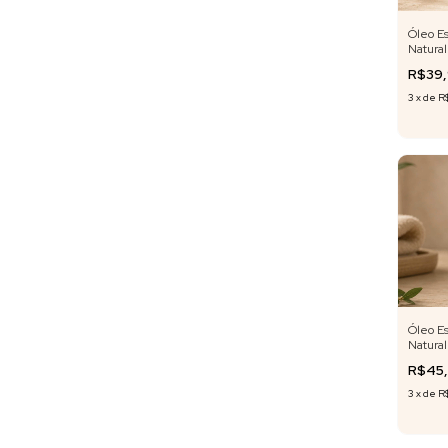
Óleo Es
Natura
Rosa 10
R$39
3
x
de
R
Óleo Es
Natura
Grosso 
R$45
3
x
de
R