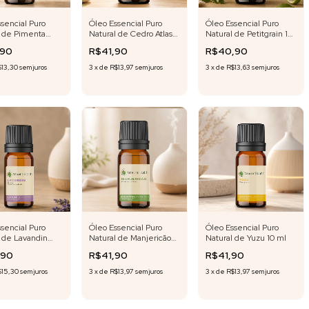
sencial Puro
Óleo Essencial Puro
Óleo Essencial Puro
l de Pimenta
Natural de Cedro Atlas
Natural de Petitgrain 10
 ml
10ml
ml
,90
R$41,90
R$40,90
$13,30
sem juros
3
x
de
R$13,97
sem juros
3
x
de
R$13,63
sem juros
sencial Puro
Óleo Essencial Puro
Óleo Essencial Puro
l de Lavandin
Natural de Manjericão
Natural de Yuzu 10 ml
10 ml
10 ml
,90
R$41,90
R$41,90
$15,30
sem juros
3
x
de
R$13,97
sem juros
3
x
de
R$13,97
sem juros