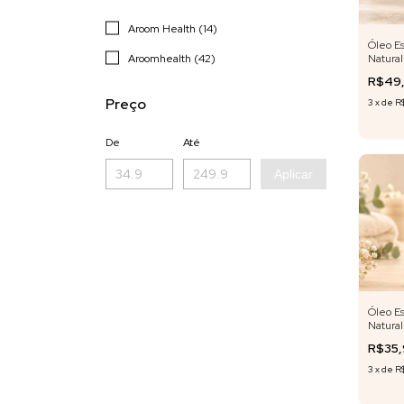
Aroom Health (14)
Óleo Es
Aroomhealth (42)
Natura
Frances
R$49
Preço
3
x
de
R$
De
Até
Aplicar
Óleo Es
Natural
10 ml
R$35
3
x
de
R$