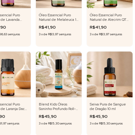
sencial Puro
Óleo Essencial Puro
Óleo Essencial Puro
l de Lavanda
Natural de Melaleuca 10
Natural de Alecrim QT
a 10 ml
ml
Cineol 10 ml
,90
R$41,90
R$41,90
16,63
sem juros
3
x
de
R$13,97
sem juros
3
x
de
R$13,97
sem juros
sencial Puro
Blend Kids Óleos
Seiva Pura de Sangue
 de Laranja Doce
Soninho Profundo Roll-
de Dragão 10 ml
on - 10 ml Fórmula
,90
R$45,90
R$45,90
Exclusiva
11,97
sem juros
3
x
de
R$15,30
sem juros
3
x
de
R$15,30
sem juros