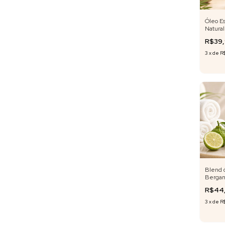
Óleo Es
Natural
R$39
3
x
de
R
Blend ó
Bergam
Fórmula
R$44
3
x
de
R$