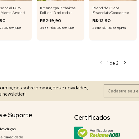
sencial Puro
Kit sinergia 7 chakras
Blend de Óleos
l Menta Arvensis
Roll-on 10 ml cada -
Essenciais Concentrar 10
Fórmula Exclusiva
ml roll-on Fórmula
,90
R$249,90
R$43,90
Exclusiva
$13,30
sem juros
3
x
de
R$83,30
sem juros
3
x
de
R$14,63
sem juros
1
de
2
nformações sobre promoções e novidades,
 newsletter!
a e Suporte
Certificados
devolução
 de privacidade