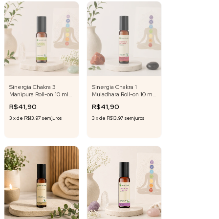
Sinergia Chakra 3
Sinergia Chakra 1
Manipura Roll-on 10 ml
Muladhara Roll-on 10 ml
Fórmula Exclusiva
Fórmula Exclusiva
R$41,90
R$41,90
3
x
de
R$13,97
sem juros
3
x
de
R$13,97
sem juros