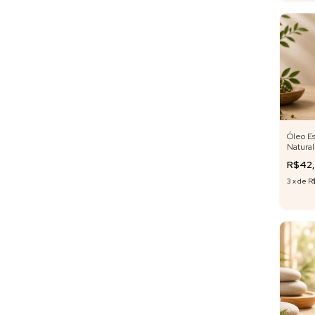
Óleo Es
Natural
ml
R$42
3
x
de
R