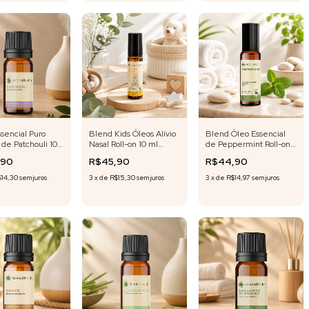
sencial Puro
Blend Kids Óleos Alívio
Blend Óleo Essencial
 de Patchouli 10
Nasal Roll-on 10 ml
de Peppermint Roll-on
Fórmula Exclusiva
10 ml Fórmula Exclusiva
,90
R$45,90
R$44,90
$14,30
sem juros
3
x
de
R$15,30
sem juros
3
x
de
R$14,97
sem juros