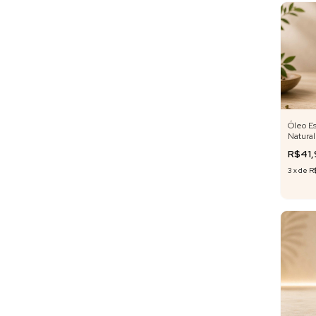
Óleo Es
Natural
Cubeba
R$41
3
x
de
R$