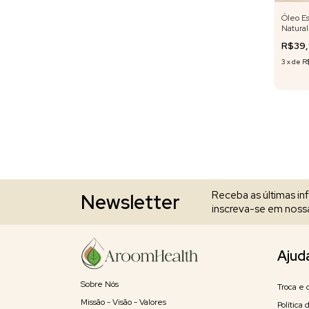
Óleo Es
Natura
10 ml
R$39
3
x
de
R
Receba as últimas i
Newsletter
inscreva-se em nossa
Ajud
Sobre Nós
Troca e 
Missão - Visão - Valores
Política