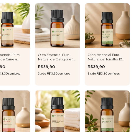
sencial Puro
Óleo Essencial Puro
Óleo Essencial Puro
l de Canela
Natural de Gengibre 10
Natural de Tomilho 10
10 ml
ml
ml
,90
R$39,90
R$39,90
$13,30
sem juros
3
x
de
R$13,30
sem juros
3
x
de
R$13,30
sem juros