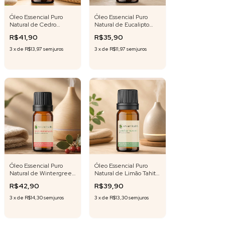
Óleo Essencial Puro
Óleo Essencial Puro
Natural de Cedro
Natural de Eucalipto
Virgínia 10ml
Staigeriana 10 ml
R$41,90
R$35,90
3
x
de
R$13,97
sem juros
3
x
de
R$11,97
sem juros
Óleo Essencial Puro
Óleo Essencial Puro
Natural de Wintergreen
Natural de Limão Tahiti
10 ml
10 ml
R$42,90
R$39,90
3
x
de
R$14,30
sem juros
3
x
de
R$13,30
sem juros