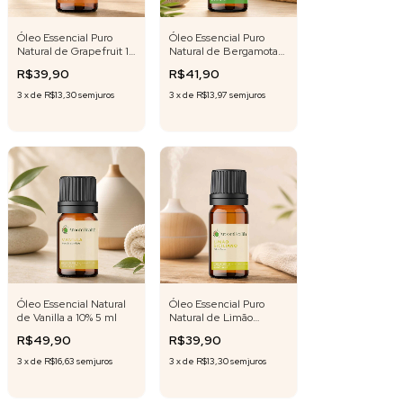
Óleo Essencial Puro
Óleo Essencial Puro
Natural de Grapefruit 10
Natural de Bergamota
ml
10 ml
R$39,90
R$41,90
3
x
de
R$13,30
sem juros
3
x
de
R$13,97
sem juros
Óleo Essencial Natural
Óleo Essencial Puro
de Vanilla a 10% 5 ml
Natural de Limão
Siciliano 10 ml
R$49,90
R$39,90
3
x
de
R$16,63
sem juros
3
x
de
R$13,30
sem juros