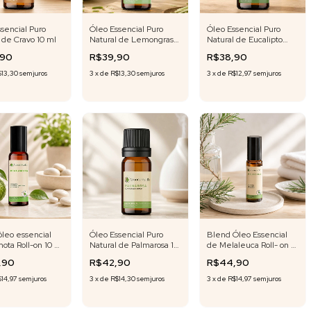
sencial Puro
Óleo Essencial Puro
Óleo Essencial Puro
 de Cravo 10 ml
Natural de Lemongrass
Natural de Eucalipto
10 ml
Glóbulos 10 ml
,90
R$39,90
R$38,90
$13,30
sem juros
3
x
de
R$13,30
sem juros
3
x
de
R$12,97
sem juros
leo essencial
Óleo Essencial Puro
Blend Óleo Essencial
ota Roll-on 10 ml
Natural de Palmarosa 10
de Melaleuca Roll- on 10
 Exclusiva
ml
ml Fórmula Exclusiva
,90
R$42,90
R$44,90
14,97
sem juros
3
x
de
R$14,30
sem juros
3
x
de
R$14,97
sem juros