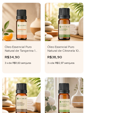
Óleo Essencial Puro
Óleo Essencial Puro
Natural de Tangerina 10
Natural de Citronela 10
ml
ml
R$34,90
R$38,90
3
x
de
R$11,63
sem juros
3
x
de
R$12,97
sem juros