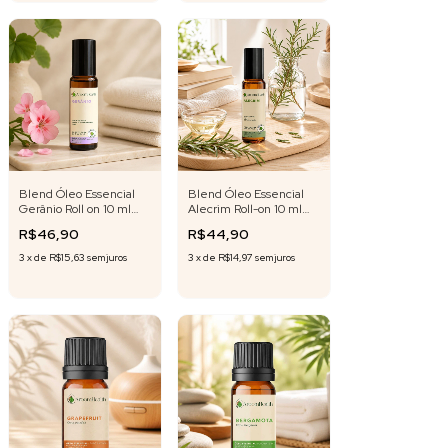
Blend Óleo Essencial
Blend Óleo Essencial
Gerânio Roll on 10 ml
Alecrim Roll-on 10 ml
Fórmula Exclusiva
Fórmula Exclusiva
R$46,90
R$44,90
3
x
de
R$15,63
sem juros
3
x
de
R$14,97
sem juros