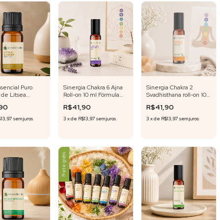
sencial Puro
Sinergia Chakra 6 Ajna
Sinergia Chakra 2
 de Litsea
Roll-on 10 ml Fórmula
Svadhisthana roll-on 10
 10 ml
Exclusiva
ml Fórmula Exclusiva
,90
R$41,90
R$41,90
13,97
sem juros
3
x
de
R$13,97
sem juros
3
x
de
R$13,97
sem juros
Frete grátis