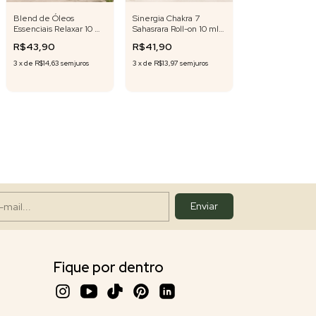
Blend de Óleos
Sinergia Chakra 7
Essenciais Relaxar 10 ml
Sahasrara Roll-on 10 ml
roll-on Fórmula Exclusiva
Fórmula Exclusiva
R$43,90
R$41,90
3
x
de
R$14,63
sem juros
3
x
de
R$13,97
sem juros
Fique por dentro