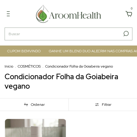
0
CUPOM BEMVINDO
GANHE UM BLEND DUO ALECRIM NAS COMPRAS ACIM
Início
.
COSMÉTICOS
.
Condicionador Folha da Goiabeira vegano
Condicionador Folha da Goiabeira
vegano
Ordenar
Filtrar