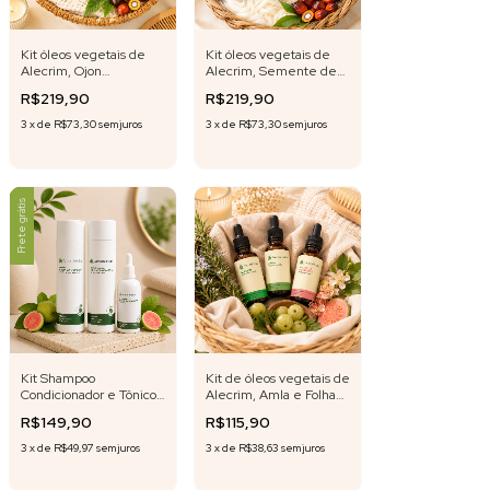
Kit óleos vegetais de
Kit óleos vegetais de
Alecrim, Ojon
Alecrim, Semente de
polpa/Batana e Rícino -
Ojon/Batana e Rícino -
R$219,90
R$219,90
100 ml cada
100 ml cada
3
x
de
R$73,30
sem juros
3
x
de
R$73,30
sem juros
Frete grátis
Kit Shampoo
Kit de óleos vegetais de
Condicionador e Tônico
Alecrim, Amla e Folha
capilar Folha da
da Goiabeira – 30 ml
R$149,90
R$115,90
Goiabeira 3 unidades
cada
3
x
de
R$49,97
sem juros
3
x
de
R$38,63
sem juros