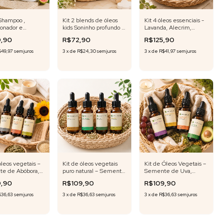
 Shampoo ,
Kit 2 blends de óleos
Kit 4 óleos essenciais -
ionador e
kids Soninho profundo e
Lavanda, Alecrim,
 Capilar Folha da
Alívio nadal em roll- on
Peppermint e
9,90
R$72,90
R$125,90
ira Fórmula
10 ml cada - Fórmula
Melaleuca - 5 ml cada
va
exclusiva
$49,97
sem juros
3
x
de
R$24,30
sem juros
3
x
de
R$41,97
sem juros
óleos vegetais –
Kit de óleos vegetais
Kit de Óleos Vegetais –
e de Abóbora,
puro natural – Semente
Semente de Uva,
e de Uva,
de Ojon, Jaborandi,
Gérmen de Trigo,
9,90
R$109,90
R$109,90
m e Girassol –
Babosa e Girassol – 20
Semente de Abóbora e
cada
ml cada
Abacate – 20 ml cada
$36,63
sem juros
3
x
de
R$36,63
sem juros
3
x
de
R$36,63
sem juros