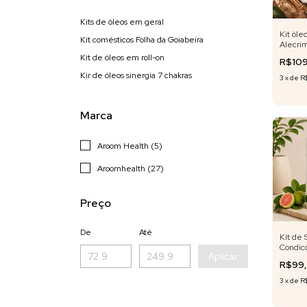
Kits de óleos em geral
Kit óle
Kit comésticos Folha da Goiabeira
Alecrim
polpa/B
Kit de óleos em roll-on
R$10
30 ml 
Kir de óleos sinergia 7 chakras
3
x
de
R
Marca
Aroom Health (5)
Aroomhealth (27)
Preço
De
Até
Kit de
Condico
Aplicar
Goiabe
R$99
3
x
de
R