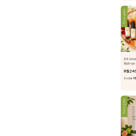
Frete grátis
Kit sin
Roll-on
Fórmula
R$24
3
x
de
R
Frete grátis