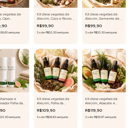
os vegetais de
Kit óleos vegetais de
Kit óleos vegetais de
, Ojon
Alecrim, Coco e Rícino -
Alecrim, Semente de
atana e Rícino -
30 ml cada
Ojon/Batana e Rícino -
9,90
R$99,90
R$99,90
cada
30 ml cada
$36,63
sem juros
3
x
de
R$33,30
sem juros
3
x
de
R$33,30
sem juros
 Shampoo e
Kit óleos vegetais de
Kit óleos vegetais de
nador Folha da
Alecrim, Folha da
Alecrim, Abacate e
ira 300 ml cada
goiabeira e Rícino - 30
Jojoba - 30ml cada
,90
R$109,90
R$119,90
ml cada
$33,30
sem juros
3
x
de
R$36,63
sem juros
3
x
de
R$39,97
sem juros