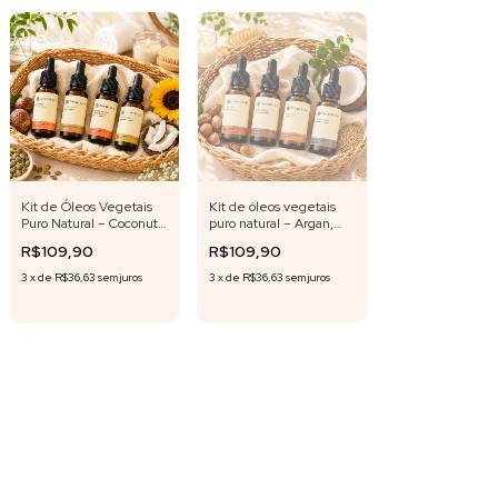
Kit de Óleos Vegetais
Kit de óleos vegetais
Puro Natural – Coconut,
puro natural – Argan,
Girassol, Semente de
Andiroba, Gergelim e
R$109,90
R$109,90
Abóbora e Buriti – 20 ml
Coconut – 20 ml cada
cada
3
x
de
R$36,63
sem juros
3
x
de
R$36,63
sem juros