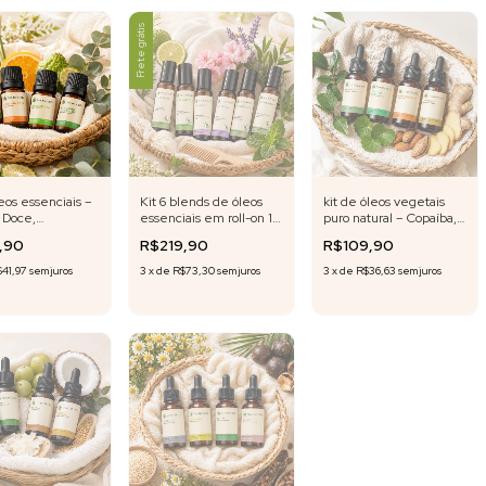
Frete grátis
leos essenciais –
Kit 6 blends de óleos
kit de óleos vegetais
 Doce,
essenciais em roll-on 10
puro natural – Copaíba,
ota,
ml cada - Fórmula
Centella Asiática,
5,90
R$219,90
R$109,90
rass e Eucalipto
exclusiva
Amêndoas Doce e
s - 5 ml cada
Gengibre – 20 ml cada
41,97
sem juros
3
x
de
R$73,30
sem juros
3
x
de
R$36,63
sem juros