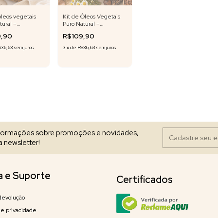
óleos vegetais
Kit de Óleos Vegetais
tural –
Puro Natural –
im, Amla,
Gergelim, Camomila,
9,90
R$109,90
t e Linhaça
Patauá e Pracaxi – 20 ml
a – 20 ml cada
cada
$36,63
sem juros
3
x
de
R$36,63
sem juros
nformações sobre promoções e novidades,
 newsletter!
a e Suporte
Certificados
devolução
 de privacidade