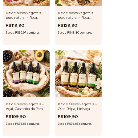
Kit de óleos vegetais
Kit de óleos vegetais
puro natural – Rosa
puro natural – Rosa
Mosqueta , Mirra, Jojoba
Mosqueta , Mirra e
R$119,90
R$129,90
e Romã – 20 ml cada
Romã – 30 ml cada
3
x
de
R$39,97
sem juros
3
x
de
R$43,30
sem juros
Kit de óleos vegetais –
Kit de Óleos vegetais –
Açai, Castanha do Pará,
Ojon Polpa, Linhaça
Abacate e Alecrim – 20
Dourada, Macadâmia e
R$109,90
R$109,90
ml cada
Alecrim – 20 ml cada
3
x
de
R$36,63
sem juros
3
x
de
R$36,63
sem juros