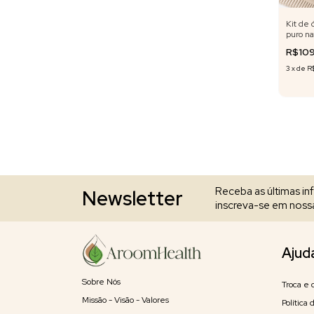
Kit de 
puro na
Gergel
R$10
Coconu
Dourad
3
x
de
R
Receba as últimas i
Newsletter
inscreva-se em nossa
Ajud
Sobre Nós
Troca e 
Missão - Visão - Valores
Política