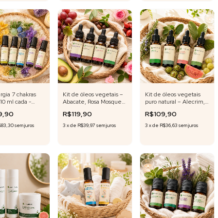
ergia 7 chakras
Kit de óleos vegetais –
Kit de óleos vegetais
 10 ml cada -
Abacate, Rosa Mosqueta
puro natural – Alecrim,
 Exclusiva
Rubiginosa, Semente
Rícino, Folha da
9,90
R$119,90
R$109,90
de Uva e Jojoba – 20 ml
Goiabeira e Amla – 20
cada
ml cada
$83,30
sem juros
3
x
de
R$39,97
sem juros
3
x
de
R$36,63
sem juros